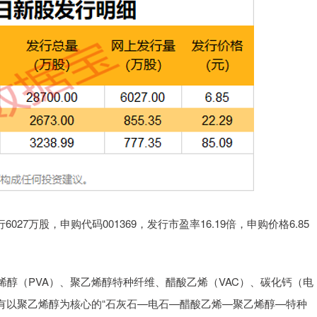
27万股，申购代码001369，发行市盈率16.19倍，申购价格6.85
醇（PVA）、聚乙烯醇特种纤维、醋酸乙烯（VAC）、碳化钙（电
有以聚乙烯醇为核心的“石灰石—电石—醋酸乙烯—聚乙烯醇—特种