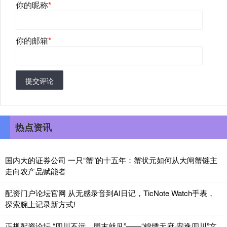
你的昵称
*
你的邮箱
*
提交评论
热点资讯
国内大的证券公司 一只“蟹”的十五年：蟹状元如何从大闸蟹链主
走向农产品赋能者
配资门户论坛官网 从无感录音到AI日记，TicNote Watch手表，
探索腕上记录新方式!
正规配资论坛 “四川不远，周末就见”——“锦绣天府·安逸四川”文