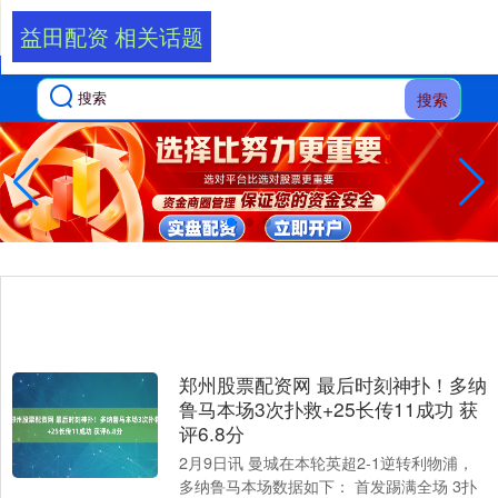
益田配资 相关话题
搜索
郑州股票配资网 最后时刻神扑！多纳
鲁马本场3次扑救+25长传11成功 获
评6.8分
2月9日讯 曼城在本轮英超2-1逆转利物浦，
多纳鲁马本场数据如下： 首发踢满全场 3扑