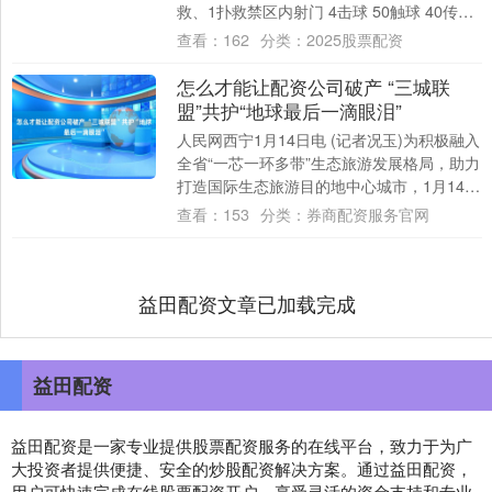
救、1扑救禁区内射门 4击球 50触球 40传
球，成功率65% 25长传、....
查看：
162
分类：
2025股票配资
怎么才能让配资公司破产 “三城联
盟”共护“地球最后一滴眼泪”
人民网西宁1月14日电 (记者况玉)为积极融入
全省“一芯一环多带”生态旅游发展格局，助力
打造国际生态旅游目的地中心城市，1月14日
上午，由西宁市城北区、海西蒙古....
查看：
153
分类：
券商配资服务官网
益田配资文章已加载完成
益田配资
益田配资是一家专业提供股票配资服务的在线平台，致力于为广
大投资者提供便捷、安全的炒股配资解决方案。通过益田配资，
用户可快速完成在线股票配资开户，享受灵活的资金支持和专业