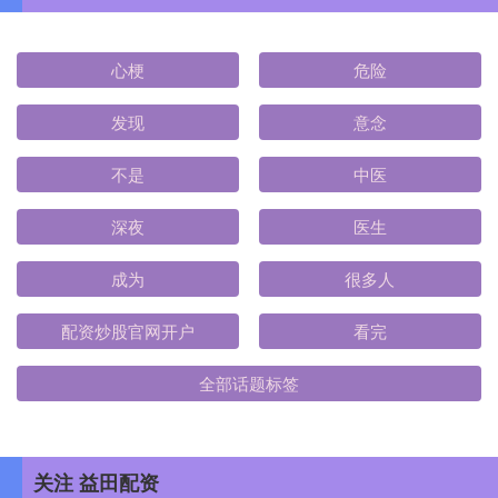
心梗
危险
发现
意念
不是
中医
深夜
医生
成为
很多人
配资炒股官网开户
看完
全部话题标签
关注 益田配资